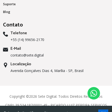
Suporte
Blog
Contato
Telefone
+55 (14) 99656-2170
E-Mail
contato@sete.digital
Localização
Avenida Gonçalves Dias 4, Marília - SP, Brasil
Copyright ©
2026
Sete Digital. Todos Direitos Reservados
CNPJ: 39.534.187/0001-49 - RICARDO LUIZ PEREIRA SERVIÇOS
DIGITAIS - ME