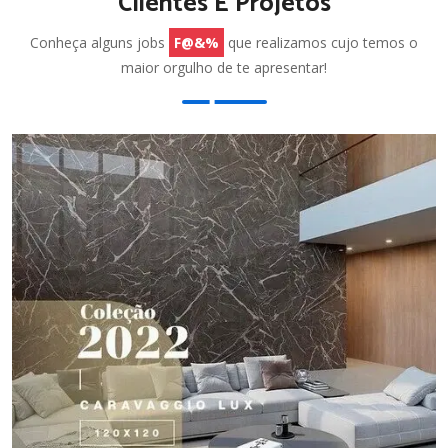
Clientes E Projetos
Conheça alguns jobs
F@&%
que realizamos cujo temos o
maior orgulho de te apresentar!